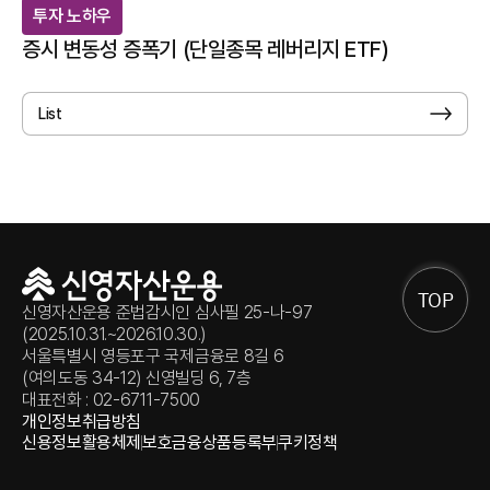
투자 노하우
증시 변동성 증폭기 (단일종목 레버리지 ETF)
List
TOP
신영자산운용 준법감시인 심사필 25-나-97
(2025.10.31.~2026.10.30.)
서울특별시 영등포구 국제금융로 8길 6
(여의도동 34-12) 신영빌딩 6, 7층
대표전화 : 02-6711-7500
개인정보취급방침
신용정보활용체제
보호금융상품등록부
쿠키정책