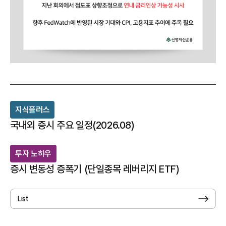
최
근
지식플러스
개
시
국내외 증시 주요 일정(2026.08)
글
투자 노하우
증시 변동성 증폭기 (단일종목 레버리지 ETF)
List