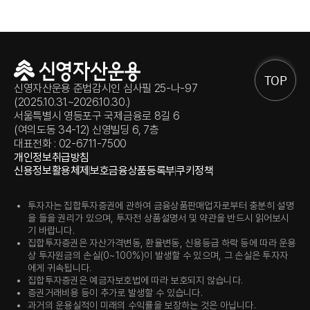
TOP
신영자산운용 준법감시인 심사필 25-나-97
(2025.10.31.~2026.10.30.)
서울특별시 영등포구 국제금융로 8길 6
(여의도동 34-12) 신영빌딩 6, 7층
대표전화 : 02-6711-7500
개인정보취급방침
신용정보활용체제
보호금융상품등록부
쿠키정책
투자자는 집합투자증권에 관하여 금융상품판매업자로부터 충분히 설명
을 들을 권리가 있으며, 투자전 상품설명서 및 약관을 반드시 읽어보시
기 바랍니다.
집합투자증권은 자산가격변동, 환율변동, 신용등급 하락 등에 따라 운용
상 투자원금의 손실(0~100%)이 발생할 수 있으며, 그 손실은 투자자
에게 귀속됩니다.
집합투자증권은 예금자보호법에 따라 보호되지 않습니다.
증권거래비용 등이 추가로 발생할 수 있습니다.
과거의 운용실적이 미래의 수익률을 보장하는 것은 아닙니다.