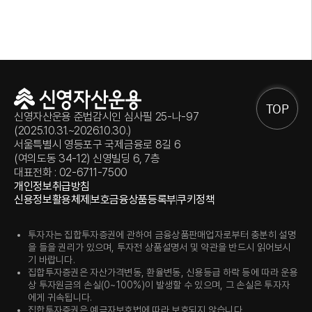
TOP
신영자산운용 준법감시인 심사필 25-나-97
(2025.10.31.~2026.10.30.)
서울특별시 영등포구 국제금융로 8길 6
(여의도동 34-12) 신영빌딩 6, 7층
대표전화 : 02-6711-7500
개인정보취급방침
신용정보활용체제
보호금융상품등록부
쿠키정책
투자자는 집합투자증권에 관하여 금융상품판매업자로부터 충분히 설명
을 들을 권리가 있으며, 투자전 상품설명서 및 약관을 반드시 읽어보시
기 바랍니다.
집합투자증권은 자산가격변동, 환율변동, 신용등급 하락 등에 따라 운용
상 투자원금의 손실(0~100%)이 발생할 수 있으며, 그 손실은 투자자
에게 귀속됩니다.
집합투자증권은 예금자보호법에 따라 보호되지 않습니다.