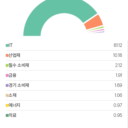
IT
81.12
산업재
10.18
필수 소비재
2.12
금융
1.91
경기 소비재
1.69
소재
1.06
에너지
0.97
의료
0.95