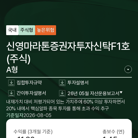
국내
주식형
높은위험
신영마라톤증권자투자신탁F1호
(주식)
A형
집합투자규약
투자설명서
간이투자설명서
26년 05월 자산운용보고서
내재가치 대비 저평가되어 있는 가치주에 60% 이상 투자하면서
20% 내에서 핵심알파 종목 투자를 통해 초과 수익 추구
기준일자
2026-08-05
수익률 (3개월 기준)
총보수 (연)