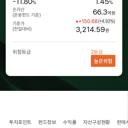
-11.80
1.45
%
%
순자산
66.3
억원
(운용펀드 기준)
+150.68
(+4.92%)
기준가
3,214.59
(전일대비)
원
위험등급
2등급
높은위험
투자포인트
펀드정보
수익률
자산구성현황
판매