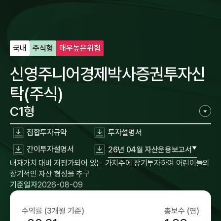
국내
주식형
매우높은위험
신영주니어경제박사증권투자신
탁(주식)
C1형
집합투자규약
투자설명서
간이투자설명서
26년 04월 자산운용보고서
내재가치 대비 저평가되어 있는 가치주에 장기투자하여 어린이들의
장기적인 자산 형성을 추구
기준일자
2026-08-09
수익률 (3개월 기준)
총보수 (연)