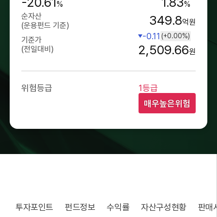
-20.61
1.83
%
%
순자산
349.8
억원
(운용펀드 기준)
-0.11
(+0.00%)
기준가
2,509.66
(전일대비)
원
위험등급
1등급
매우높은위험
투자포인트
펀드정보
수익률
자산구성현황
판매