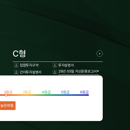
C형
집합투자규약
투자설명서
26년 05월 자산운용보고서
간이투자설명서
2등급
3등급
4등급
5등급
6등급
높은위험