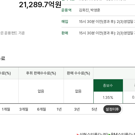
21,289.7억원
운용역
김화진, 박영훈
매입
15시 30분 이전(경과 후): 2(3)영업
산은 운용펀드 기준
환매
15시 30분 이전(경과 후): 2(3)영
수료
수료(%)
후취 판매수수료(%)
환매 수수료(%)
총보수
없음
없음
0
1.35%
1개월
3개월
6개월
1년
3년
5년
설정이후
실현수익률(누적)
BM수익률(누
▶
▶