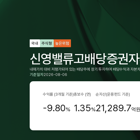
국내
주식형
높은위험
신영밸류고배당증권자
내재가치 대비 저평가되어 있는 배당주에 장기 투자하여 배당수익과 자본차
기준일자
2026-08-06
수익률 (3개월 기준)
총보수 (연)
순자산
(운용펀드 기준)
-9.80
1.35
21,289.7
%
%
억