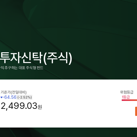
투자신탁(주식)
익 추구하는 대표 주식형 펀드
기준가
(전일대비)
위험등급
-64.56
1등급
(-2.52%)
2,499.03
원
원