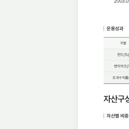
2003.0
운용성과
구분
펀드(%
벤치마크(
초과수익률(
자산구
자산별 비중