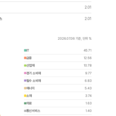
2.01
스
2.01
2026.07.06
기준, 단위 %
IT
45.71
금융
12.56
산업재
10.78
경기 소비재
9.77
필수 소비재
6.83
에너지
5.43
소재
3.74
의료
1.63
통신서비스
1.40