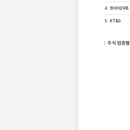
현대차2우B
KT&G
주식 업종별