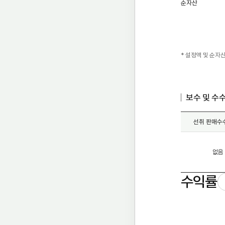
순자산
* 설정액 및 순자
보수 및 수
선취 판매수
없음
수익률