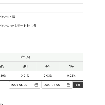
일 기준가로 매입
업일 기준가로 4영업일 환매대금 지급
보수(%)
운용
판매
수탁
사무
.39%
0.91%
0.03%
0.02%
-
검색
적)