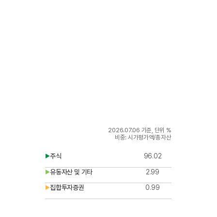
2026.07.06
기준, 단위 %
비중: 시가평가액/총자산
주식
96.02
▶
유동자산 및 기타
2.99
▶
집합투자증권
0.99
▶