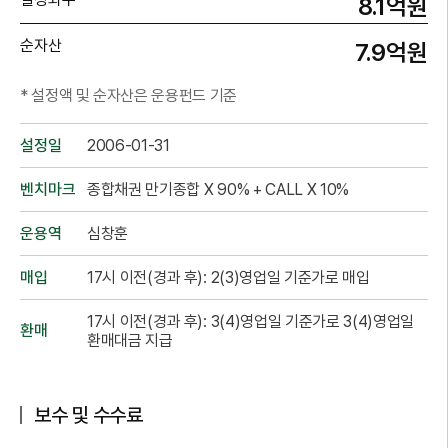
8.1억원
순자산
7.9억원
* 설정액 및 순자산은 운용펀드 기준
설정일
2006-01-31
벤치마크
종합채권 만기종합 X 90% + CALL X 10%
운용역
심창훈
매입
17시 이전(경과 후): 2(3)영업일 기준가로 매입
17시 이전(경과 후): 3(4)영업일 기준가로 3(4)영업일
환매
환매대금 지급
보수 및 수수료