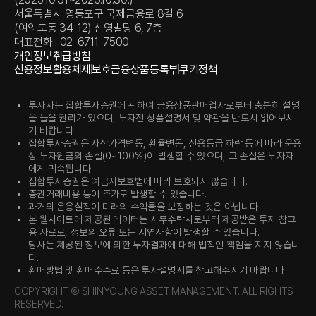
서울특별시 영등포구 국제금융로 8길 6
(여의도동 34-12) 신영빌딩 6, 7층
대표전화 : 02-6711-7500
개인정보취급방침
신용정보활용체제
보호금융상품등록부
쿠키정책
투자자는 집합투자증권에 관하여 금융상품판매업자로부터 충분히 설명
을 들을 권리가 있으며, 투자전 상품설명서 및 약관을 반드시 읽어보시
기 바랍니다.
집합투자증권은 자산가격변동, 환율변동, 신용등급 하락 등에 따라 운용
상 투자원금의 손실(0~100%)이 발생할 수 있으며, 그 손실은 투자자
에게 귀속됩니다.
집합투자증권은 예금자보호법에 따라 보호되지 않습니다.
증권거래비용 등이 추가로 발생할 수 있습니다.
과거의 운용실적이 미래의 수익률을 보장하는 것은 아닙니다.
본 웹사이트에 제공된 데이터는 사무수탁사로부터 제공받은 투자 참고
용 자료로, 정보의 오류 또는 지연사항이 발생할 수 있습니다.
당사는 제공된 정보에 의한 투자결과에 대해 법적인 책임을 지지 않습니
다.
환매방법 및 환매수수료 등은 투자설명서를 참고해주시기 바랍니다.
COPYRIGHT Ⓒ SHINYOUNG ASSET MANAGEMENT. ALL RIGHTS
RESERVED.