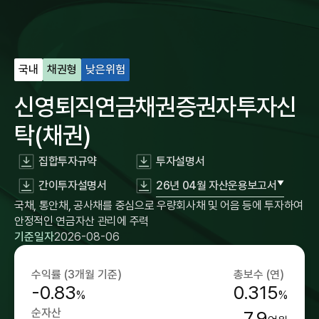
국내
채권형
낮은위험
신영퇴직연금채권증권자투자신
탁(채권)
집합투자규약
투자설명서
간이투자설명서
26년 04월 자산운용보고서
국채, 통안채, 공사채를 중심으로 우량회사채 및 어음 등에 투자하여
안정적인 연금자산 관리에 주력
기준일자
2026-08-06
수익률 (3개월 기준)
총보수 (연)
-0.83
0.315
%
%
순자산
7.9