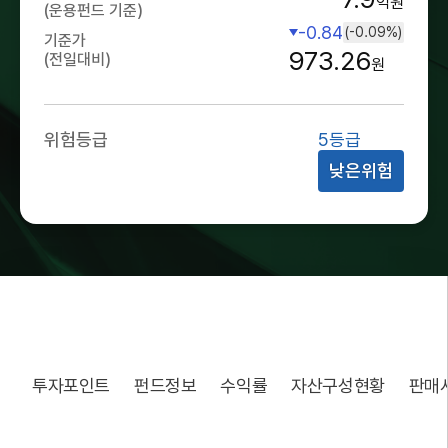
억원
(운용펀드 기준)
-0.84
(-0.09%)
기준가
973.26
(전일대비)
원
위험등급
5등급
낮은위험
투자포인트
펀드정보
수익률
자산구성현황
판매