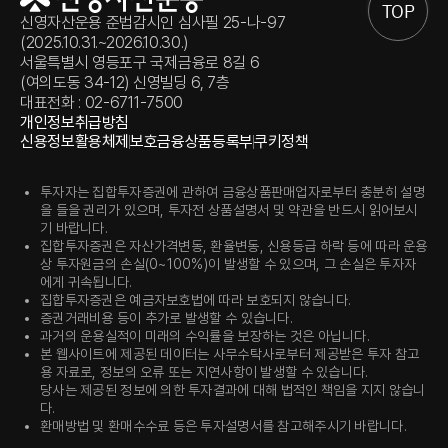
TOP
신영자산운용 준법감시인 심사필 25-나-97
(2025.10.31.~2026.10.30.)
서울특별시 영등포구 국제금융로 8길 6
(여의도동 34-12) 신영빌딩 6, 7층
대표전화 : 02-6711-7500
개인정보취급방침
신용정보활용체제
보호금융상품등록부
쿠키정책
투자자는 집합투자증권에 관하여 금융상품판매업자로부터 충분히 설명
을 들을 권리가 있으며, 투자전 상품설명서 및 약관을 반드시 읽어보시
기 바랍니다.
집합투자증권은 자산가격변동, 환율변동, 신용등급 하락 등에 따라 운용
상 투자원금의 손실(0~100%)이 발생할 수 있으며, 그 손실은 투자자
에게 귀속됩니다.
집합투자증권은 예금자보호법에 따라 보호되지 않습니다.
증권거래비용 등이 추가로 발생할 수 있습니다.
과거의 운용실적이 미래의 수익률을 보장하는 것은 아닙니다.
본 웹사이트에 제공된 데이터는 사무수탁사로부터 제공받은 투자 참고
용 자료로, 정보의 오류 또는 지연사항이 발생할 수 있습니다.
당사는 제공된 정보에 의한 투자결과에 대해 법적인 책임을 지지 않습니
다.
환매방법 및 환매수수료 등은 투자설명서를 참고해주시기 바랍니다.