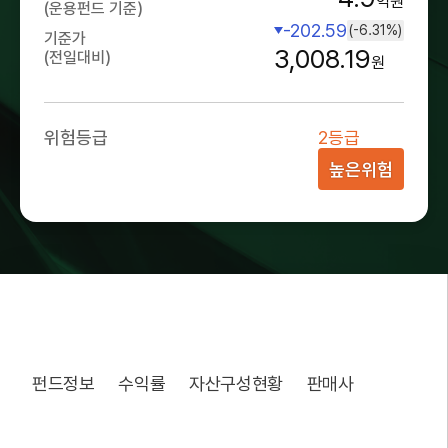
억원
(운용펀드 기준)
-202.59
(-6.31%)
기준가
3,008.19
(전일대비)
원
위험등급
2등급
높은위험
펀드정보
수익률
자산구성현황
판매사