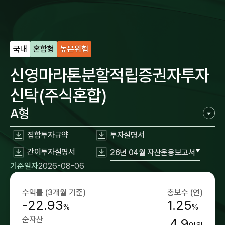
국내
혼합형
높은위험
신영마라톤분할적립증권자투자
신탁(주식혼합)
A형
집합투자규약
투자설명서
간이투자설명서
26년 04월 자산운용보고서
기준일자
2026-08-06
수익률 (3개월 기준)
총보수 (연)
-22.93
1.25
%
%
순자산
4.9