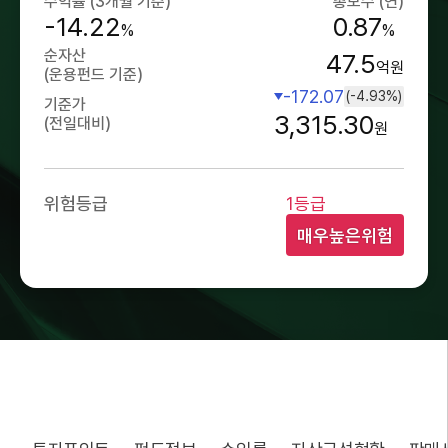
수익률 (3개월 기준)
총보수 (연)
-14.22
0.87
%
%
순자산
47.5
억원
(운용펀드 기준)
-172.07
(-4.93%)
기준가
3,315.30
(전일대비)
원
위험등급
1등급
매우높은위험