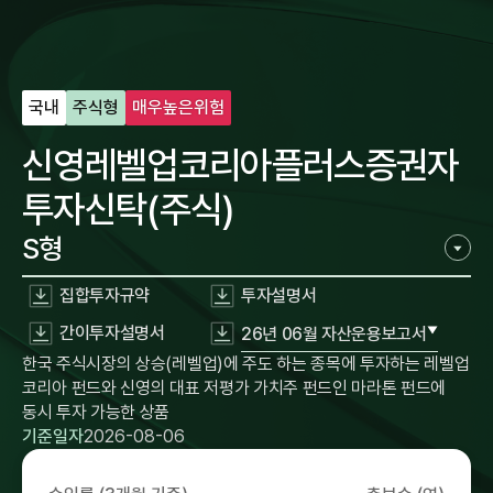
국내
주식형
매우높은위험
신영레벨업코리아플러스증권자
투자신탁(주식)
S형
집합투자규약
투자설명서
간이투자설명서
26년 06월 자산운용보고서
한국 주식시장의 상승(레벨업)에 주도 하는 종목에 투자하는 레벨업
코리아 펀드와 신영의 대표 저평가 가치주 펀드인 마라톤 펀드에
동시 투자 가능한 상품
기준일자
2026-08-06