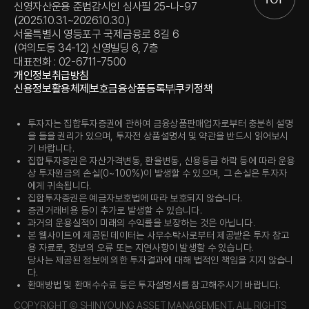
신영자산운용 준법감시인 심사필 25-나-97
(2025.10.31.~2026.10.30.)
서울특별시 영등포구 국제금융로 8길 6
(여의도동 34-12) 신영빌딩 6, 7층
대표전화 : 02-6711-7500
개인정보취급방침
신용정보활용체제
보호금융상품등록부
쿠키정책
투자자는 집합투자증권에 관하여 금융상품판매업자로부터 충분히 설명
을 들을 권리가 있으며, 투자전 상품설명서 및 약관을 반드시 읽어보시
기 바랍니다.
집합투자증권은 자산가격변동, 환율변동, 신용등급 하락 등에 따라 운용
상 투자원금의 손실(0~100%)이 발생할 수 있으며, 그 손실은 투자자
에게 귀속됩니다.
집합투자증권은 예금자보호법에 따라 보호되지 않습니다.
증권거래비용 등이 추가로 발생할 수 있습니다.
과거의 운용실적이 미래의 수익률을 보장하는 것은 아닙니다.
본 웹사이트에 제공된 데이터는 사무수탁사로부터 제공받은 투자 참고
용 자료로, 정보의 오류 또는 지연사항이 발생할 수 있습니다.
당사는 제공된 정보에 의한 투자결과에 대해 법적인 책임을 지지 않습니
다.
환매방법 및 환매수수료 등은 투자설명서를 참고해주시기 바랍니다.
COPYRIGHT Ⓒ SHINYOUNG ASSET MANAGEMENT. ALL RIGHTS