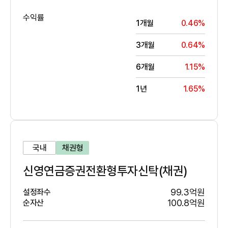
수익률
1개월
0.46%
3개월
0.64%
6개월
1.15%
1년
1.65%
국내
채권형
신영연금증권전환형투자신탁(채권)
99.3억원
설정좌수
100.8억원
순자산