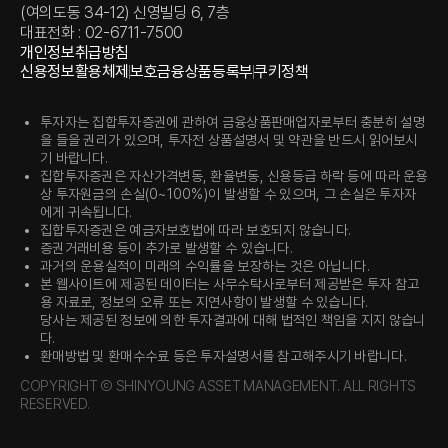
(여의도동 34-12) 신영빌딩 6, 7층
대표전화 : 02-6711-7500
개인정보취급방침
신용정보활용체제
보호금융상품등록부
쿠키정책
투자자는 집합투자증권에 관하여 금융상품판매업자로부터 충분히 설명
을 들을 권리가 있으며, 투자전 상품설명서 및 약관을 반드시 읽어보시
기 바랍니다.
집합투자증권은 자산가격변동, 환율변동, 신용등급 하락 등에 따라 운용
상 투자원금의 손실(0~100%)이 발생할 수 있으며, 그 손실은 투자자
에게 귀속됩니다.
집합투자증권은 예금자보호법에 따라 보호되지 않습니다.
증권거래비용 등이 추가로 발생할 수 있습니다.
과거의 운용실적이 미래의 수익률을 보장하는 것은 아닙니다.
본 웹사이트에 제공된 데이터는 사무수탁사로부터 제공받은 투자 참고
용 자료로, 정보의 오류 또는 지연사항이 발생할 수 있습니다.
당사는 제공된 정보에 의한 투자결과에 대해 법적인 책임을 지지 않습니
다.
환매방법 및 환매수수료 등은 투자설명서를 참고해주시기 바랍니다.
COPYRIGHT Ⓒ SHINYOUNG ASSET MANAGEMENT. ALL RIGHTS
RESERVED.