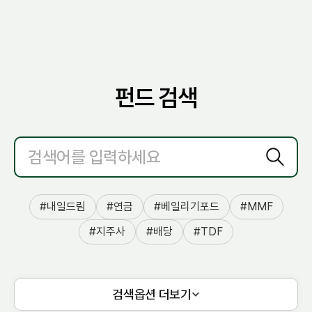
펀드 검색
내일드림
연금
베일리기포드
MMF
지주사
배당
TDF
검색옵션 더보기