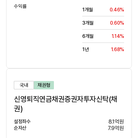
수익률
1개월
0.46%
3개월
0.60%
6개월
1.14%
1년
1.68%
국내
채권형
신영퇴직연금채권증권자투자신탁(채
권)
8.1억원
설정좌수
7.9억원
순자산