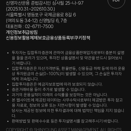
신영자산운용 준법감시인 심사필 25-나-97
(2025.10.31.~2026.10.30.)
서울특별시 영등포구 국제금융로 8길 6
(여의도동 34-12) 신영빌딩 6, 7층
대표전화 : 02-6711-7500
개인정보취급방침
신용정보활용체제
보호금융상품등록부
쿠키정책
투자자는 집합투자증권에 관하여 금융상품판매업자로부터 충분히 설명
을 들을 권리가 있으며, 투자전 상품설명서 및 약관을 반드시 읽어보시
기 바랍니다.
집합투자증권은 자산가격변동, 환율변동, 신용등급 하락 등에 따라 운용
상 투자원금의 손실(0~100%)이 발생할 수 있으며, 그 손실은 투자자
에게 귀속됩니다.
집합투자증권은 예금자보호법에 따라 보호되지 않습니다.
증권거래비용 등이 추가로 발생할 수 있습니다.
과거의 운용실적이 미래의 수익률을 보장하는 것은 아닙니다.
본 웹사이트에 제공된 데이터는 사무수탁사로부터 제공받은 투자 참고
용 자료로, 정보의 오류 또는 지연사항이 발생할 수 있습니다.
당사는 제공된 정보에 의한 투자결과에 대해 법적인 책임을 지지 않습니
다.
환매방법 및 환매수수료 등은 투자설명서를 참고해주시기 바랍니다.
COPYRIGHT Ⓒ SHINYOUNG ASSET MANAGEMENT. ALL RIGHTS